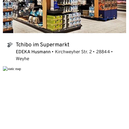
Tchibo im Supermarkt
tchibo_logo
EDEKA Husmann
Kirchweyher Str. 2
28844
Weyhe