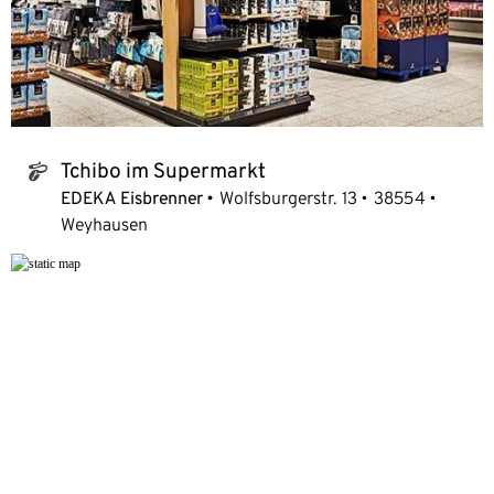
Tchibo im Supermarkt
tchibo_logo
EDEKA Eisbrenner
Wolfsburgerstr. 13
38554
Weyhausen