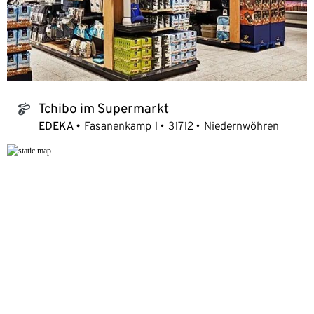
Tchibo im Supermarkt
tchibo_logo
EDEKA
Fasanenkamp 1
31712
Niedernwöhren