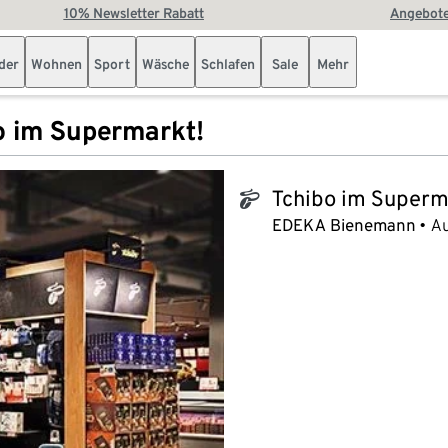
10% Newsletter Rabatt
Angebote
der
Wohnen
Sport
Wäsche
Schlafen
Sale
Mehr
o im Supermarkt!
Tchibo im Superm
tchibo_logo
EDEKA Bienemann
Au