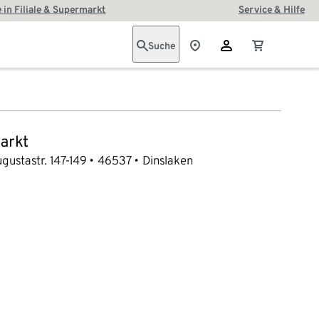
 in Filiale & Supermarkt
Service & Hilfe
Suche
arkt
gustastr. 147-149
46537
Dinslaken