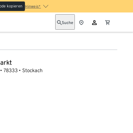
ode kopieren
Hinweis*
Suche
arkt
78333
Stockach