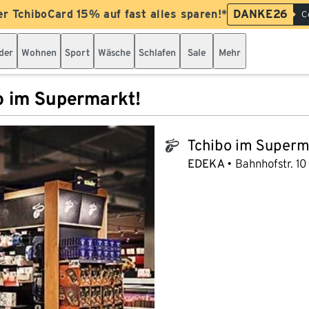
er TchiboCard 15% auf fast alles sparen!*
DANKE26
C
der
Wohnen
Sport
Wäsche
Schlafen
Sale
Mehr
o im Supermarkt!
Tchibo im Superm
tchibo_logo
EDEKA
Bahnhofstr. 10