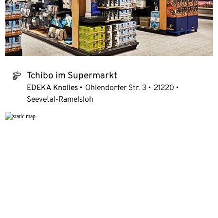
Tchibo im Supermarkt
tchibo_logo
EDEKA Knolles
Ohlendorfer Str. 3
21220
Seevetal-Ramelsloh