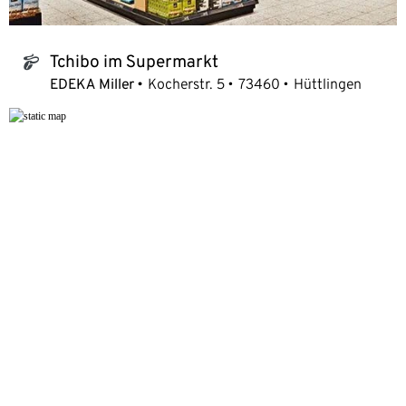
Tchibo im Supermarkt
tchibo_logo
EDEKA Miller
Kocherstr. 5
73460
Hüttlingen