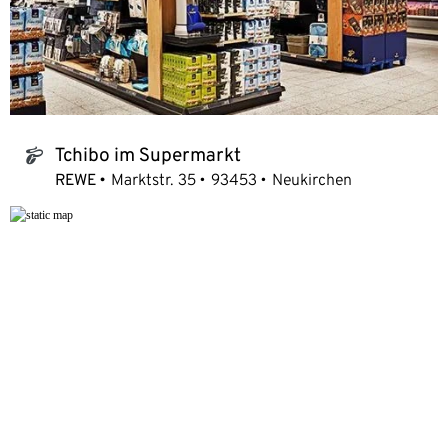
Tchibo im Supermarkt
tchibo_logo
REWE
Marktstr. 35
93453
Neukirchen