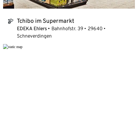
Tchibo im Supermarkt
tchibo_logo
EDEKA Ehlers
Bahnhofstr. 39
29640
Schneverdingen