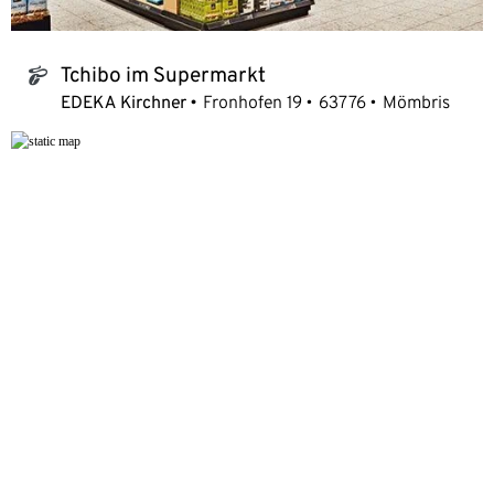
Tchibo im Supermarkt
tchibo_logo
EDEKA Kirchner
Fronhofen 19
63776
Mömbris