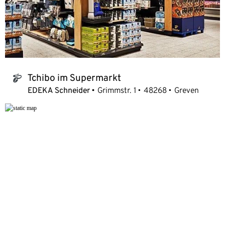
Tchibo im Supermarkt
tchibo_logo
EDEKA Schneider
Grimmstr. 1
48268
Greven