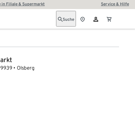
 in Filiale & Supermarkt
Service & Hilfe
Suche
arkt
59939
Olsberg