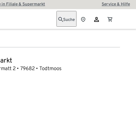
 in Filiale & Supermarkt
Service & Hilfe
Suche
arkt
rmatt 2
79682
Todtmoos