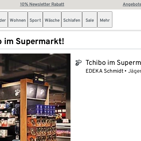
10% Newsletter Rabatt
Angebote
der
Wohnen
Sport
Wäsche
Schlafen
Sale
Mehr
o im Supermarkt!
Tchibo im Superm
tchibo_logo
EDEKA Schmidt
Jäge