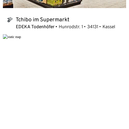
Tchibo im Supermarkt
tchibo_logo
EDEKA Todenhöfer
Hunrodstr. 1
34131
Kassel