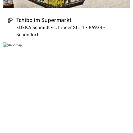
Tchibo im Supermarkt
tchibo_logo
EDEKA Schmidt
Uttinger Str. 4
86938
Schondorf