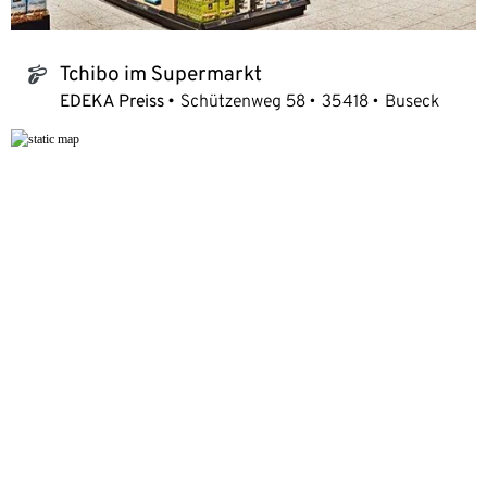
Tchibo im Supermarkt
tchibo_logo
EDEKA Preiss
Schützenweg 58
35418
Buseck