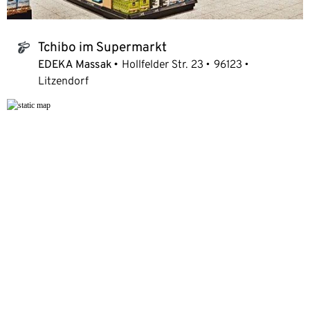
Tchibo im Supermarkt
tchibo_logo
EDEKA Massak
Hollfelder Str. 23
96123
Litzendorf