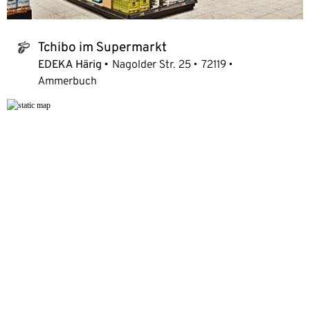
Tchibo im Supermarkt
tchibo_logo
EDEKA Härig
Nagolder Str. 25
72119
Ammerbuch