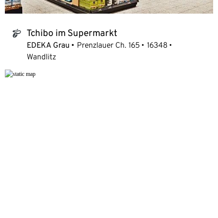
Tchibo im Supermarkt
tchibo_logo
EDEKA Grau
Prenzlauer Ch. 165
16348
Wandlitz