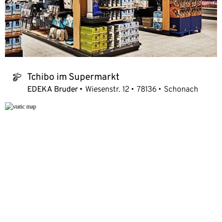
Tchibo im Supermarkt
tchibo_logo
EDEKA Bruder
Wiesenstr. 12
78136
Schonach