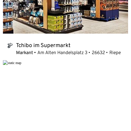
Tchibo im Supermarkt
tchibo_logo
Markant
Am Alten Handelsplatz 3
26632
Riepe