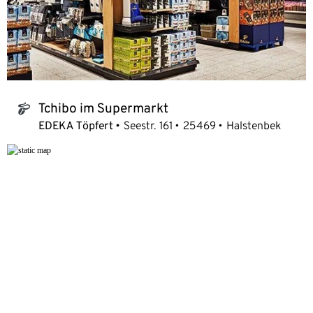
Tchibo im Supermarkt
tchibo_logo
EDEKA Töpfert
Seestr. 161
25469
Halstenbek