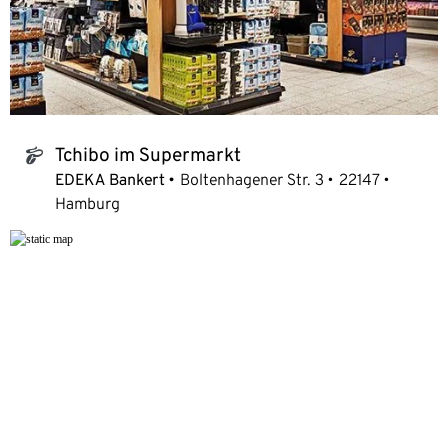
Tchibo im Supermarkt
tchibo_logo
EDEKA Bankert
Boltenhagener Str. 3
22147
Hamburg