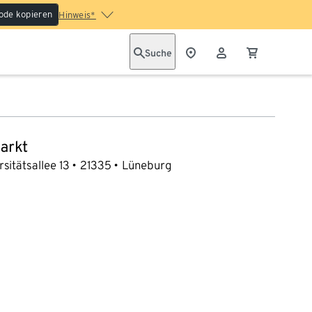
ode kopieren
Hinweis*
Suche
arkt
rsitätsallee 13
21335
Lüneburg