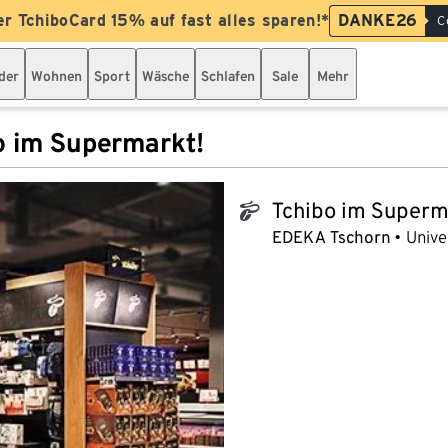
er TchiboCard 15% auf fast alles sparen!*
DANKE26
C
der
Wohnen
Sport
Wäsche
Schlafen
Sale
Mehr
o im Supermarkt!
Tchibo im Superm
tchibo_logo
EDEKA Tschorn
Unive