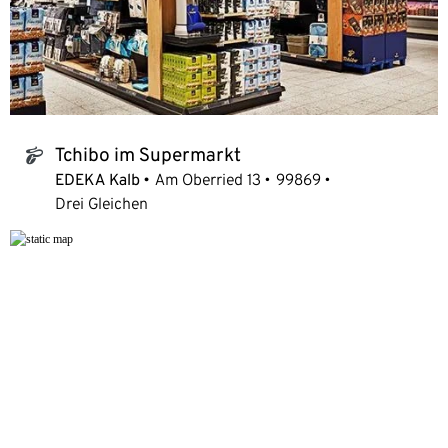
Tchibo im Supermarkt
tchibo_logo
EDEKA Kalb
Am Oberried 13
99869
Drei Gleichen