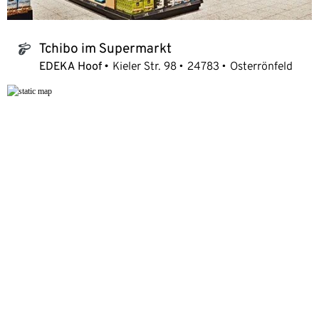
Tchibo im Supermarkt
tchibo_logo
EDEKA Hoof
Kieler Str. 98
24783
Osterrönfeld