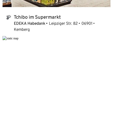
Tchibo im Supermarkt
tchibo_logo
EDEKA Habedank
Leipziger Str. 82
06901
Kemberg