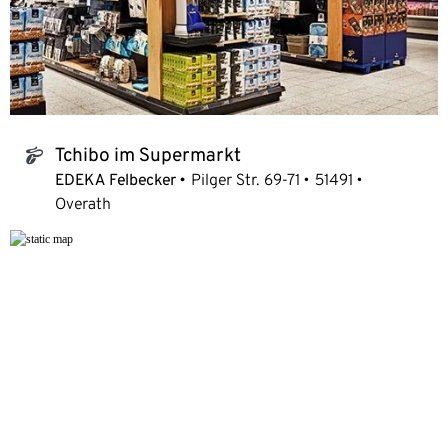
Tchibo im Supermarkt
tchibo_logo
EDEKA Felbecker
Pilger Str. 69-71
51491
Overath