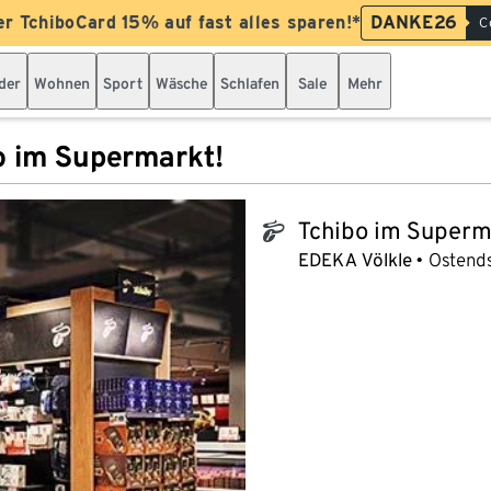
er TchiboCard 15% auf fast alles sparen!*
DANKE26
C
der
Wohnen
Sport
Wäsche
Schlafen
Sale
Mehr
o im Supermarkt!
Tchibo im Superm
tchibo_logo
EDEKA Völkle
Ostends