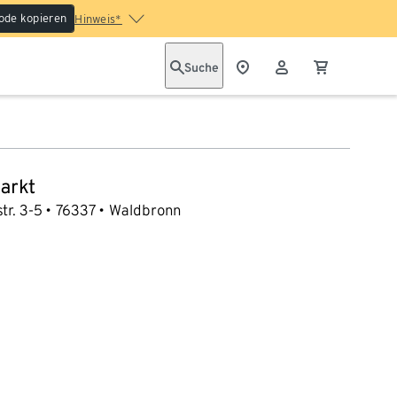
ode kopieren
Hinweis*
Suche
arkt
tr. 3-5
76337
Waldbronn