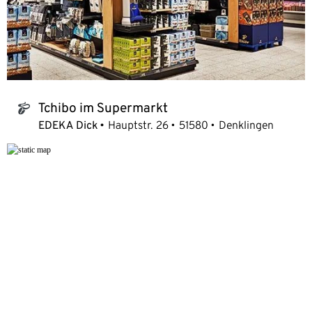
Tchibo im Supermarkt
tchibo_logo
EDEKA Dick
Hauptstr. 26
51580
Denklingen