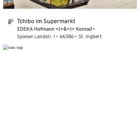
Tchibo im Supermarkt
tchibo_logo
EDEKA Hofmann <(>&<)> Konrad
Spieser Landstr. 1
66386
St. Ingbert