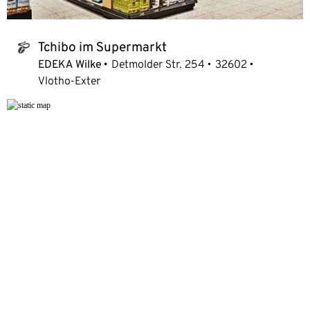
Tchibo im Supermarkt
tchibo_logo
EDEKA Wilke
Detmolder Str. 254
32602
Vlotho-Exter