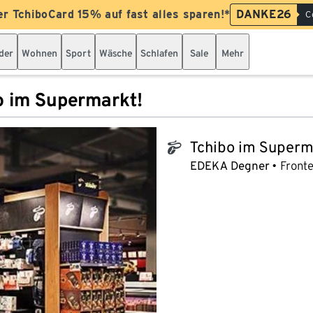
er TchiboCard 15% auf fast alles sparen!*
DANKE26
C
der
Wohnen
Sport
Wäsche
Schlafen
Sale
Mehr
o im Supermarkt!
Tchibo im Superm
tchibo_logo
EDEKA Degner
Fronte