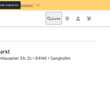
ode kopieren
Hinweis*
Suche
arkt
nhausener Str. 2c
84140
Gangkofen