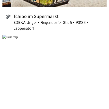
Tchibo im Supermarkt
tchibo_logo
EDEKA Unger
Regendorfer Str. 5
93138
Lappersdorf