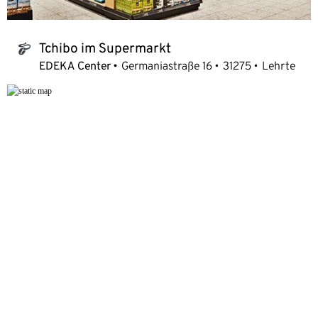
Tchibo im Supermarkt
tchibo_logo
EDEKA Center
Germaniastraße 16
31275
Lehrte