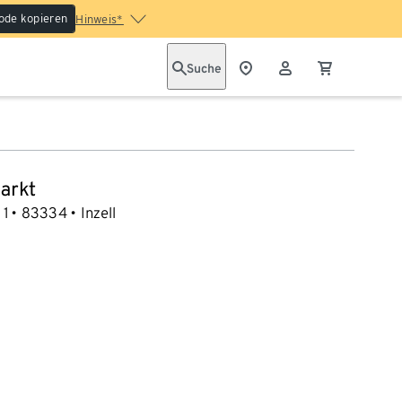
ode kopieren
Hinweis*
Suche
arkt
 1
83334
Inzell