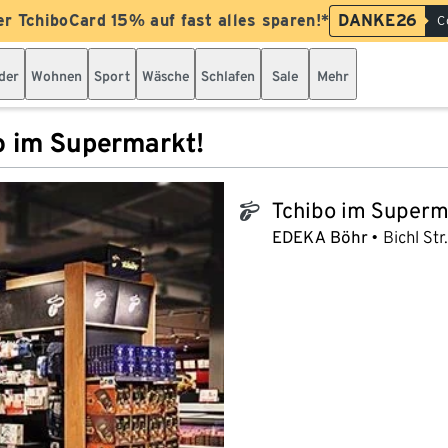
er TchiboCard 15% auf fast alles sparen!*
DANKE26
C
der
Wohnen
Sport
Wäsche
Schlafen
Sale
Mehr
o im Supermarkt!
Tchibo im Superm
tchibo_logo
EDEKA Böhr
Bichl Str.