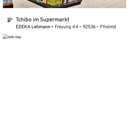
Tchibo im Supermarkt
tchibo_logo
EDEKA Lehmann
Freyung 44
92536
Pfreimd