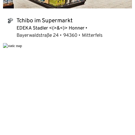
Tchibo im Supermarkt
tchibo_logo
EDEKA Stadler <(>&<)> Honner
Bayerwaldstraße 24
94360
Mitterfels