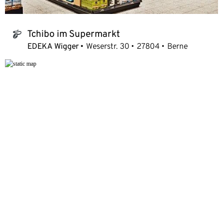
Tchibo im Supermarkt
tchibo_logo
EDEKA Wigger
Weserstr. 30
27804
Berne