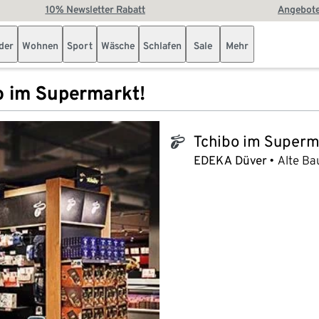
10% Newsletter Rabatt
Angebote
der
Wohnen
Sport
Wäsche
Schlafen
Sale
Mehr
o im Supermarkt!
Tchibo im Superm
tchibo_logo
EDEKA Düver
Alte Ba