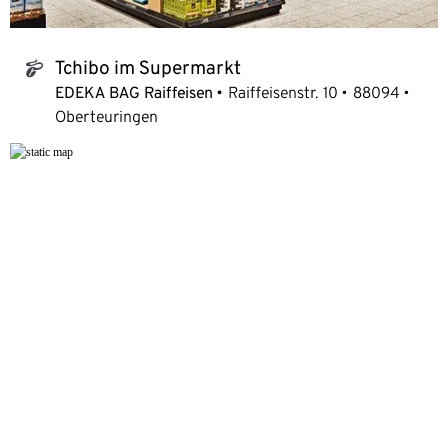
Tchibo im Supermarkt
tchibo_logo
EDEKA BAG Raiffeisen
Raiffeisenstr. 10
88094
Oberteuringen