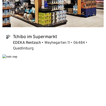
Tchibo im Supermarkt
tchibo_logo
EDEKA Rentzsch
Weyhegarten 11
06484
Quedlinburg