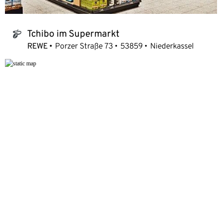
Tchibo im Supermarkt
tchibo_logo
REWE
Porzer Straße 73
53859
Niederkassel