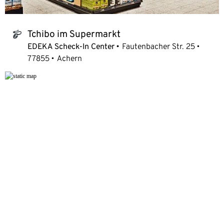
Tchibo im Supermarkt
tchibo_logo
EDEKA Scheck-In Center
Fautenbacher Str. 25
77855
Achern