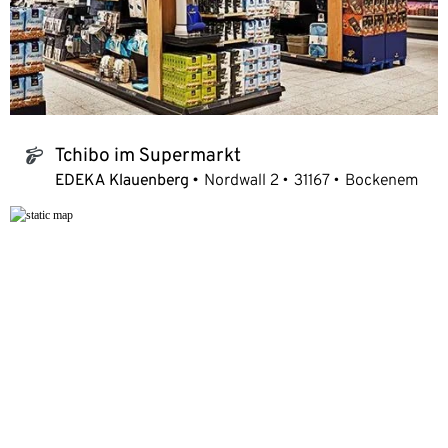
Tchibo im Supermarkt
tchibo_logo
EDEKA Klauenberg
Nordwall 2
31167
Bockenem