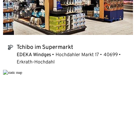
Tchibo im Supermarkt
tchibo_logo
EDEKA Windges
Hochdahler Markt 17
40699
Erkrath-Hochdahl