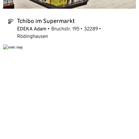
Tchibo im Supermarkt
tchibo_logo
EDEKA Adam
Bruchstr. 195
32289
Rödinghausen