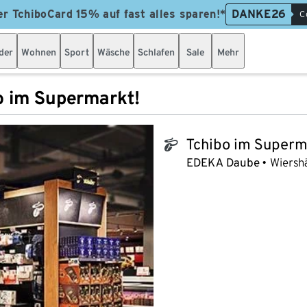
er TchiboCard 15% auf fast alles sparen!*
DANKE26
C
der
Wohnen
Sport
Wäsche
Schlafen
Sale
Mehr
o im Supermarkt!
Tchibo im Superm
tchibo_logo
EDEKA Daube
Wiersh