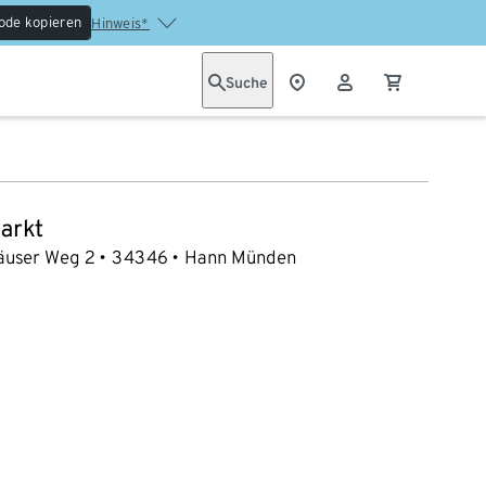
ode kopieren
Hinweis*
Suche
arkt
äuser Weg 2
34346
Hann Münden