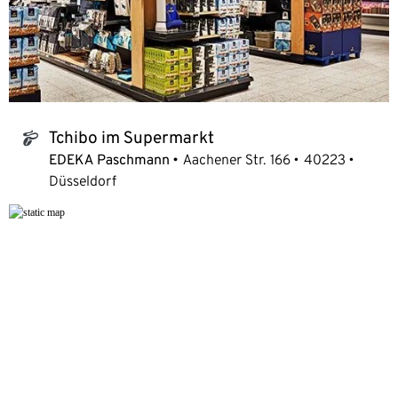
Tchibo im Supermarkt
tchibo_logo
EDEKA Paschmann
Aachener Str. 166
40223
Düsseldorf