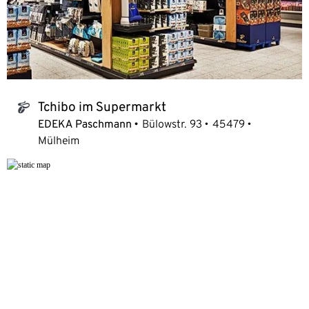
Tchibo im Supermarkt
tchibo_logo
EDEKA Paschmann
Bülowstr. 93
45479
Mülheim